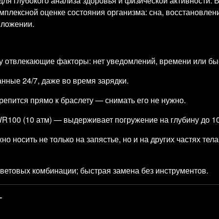
ля глубокого анализа здоровья и физической активности. В
омплексной оценке состояния организма: сна, восстановлени
иложении.
у отвлекающие факторы: нет уведомлений, времени или бы
ные 24/7, даже во время зарядки.
репится прямо к браслету — снимать его не нужно.
100 (10 атм) — выдерживает погружение на глубину до 10
о носить не только на запястье, но и на других частях те
ветовых комбинации; быстрая замена без инструментов.
т