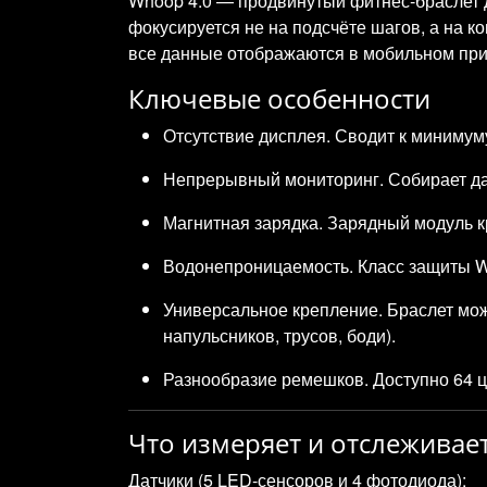
Whoop 4.0 — продвинутый фитнес‑браслет д
фокусируется не на подсчёте шагов, а на к
все данные отображаются в мобильном пр
Ключевые особенности
Отсутствие дисплея. Сводит к минимум
Непрерывный мониторинг. Собирает дан
Магнитная зарядка. Зарядный модуль к
Водонепроницаемость. Класс защиты WR
Универсальное крепление. Браслет можн
напульсников, трусов, боди).
Разнообразие ремешков. Доступно 64 ц
Что измеряет и отслеживае
Датчики (5 LED‑сенсоров и 4 фотодиода):