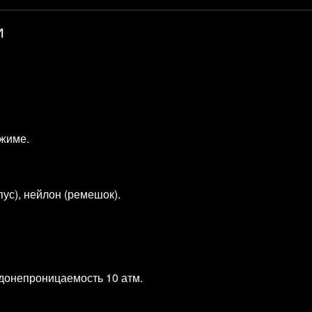
и
ежиме.
ус), нейлон (ремешок).
одонепроницаемость 10 атм.