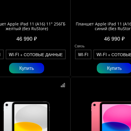
ет Apple iPad 11 (A16) 11" 256ГБ
Планшет Apple iPad 11 (A16
желтый (без RuStore)
синий (без RuStor
46 990 ₽
46 990 ₽
Связь
I
WI-FI + СОТОВЫЕ ДАННЫЕ
WI-FI
WI-FI + СОТОВЫ
Купить
Купить