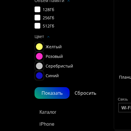
Объем памяти
128Гб
256Гб
512Гб
Цвет
Желтый
Розовый
Серебристый
Синий
Планш
Связь
WI-F
Каталог
iPhone