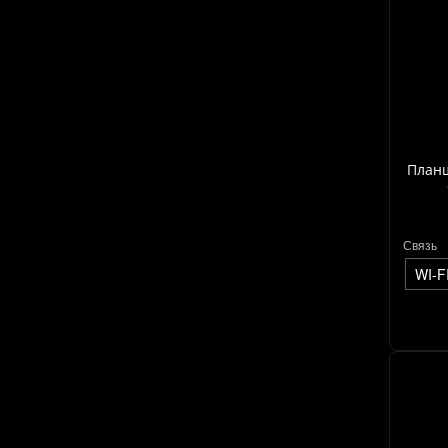
Планш
Связь
WI-F