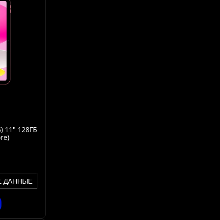
) 11" 128ГБ
re)
Е ДАННЫЕ