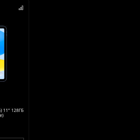
) 11" 128ГБ
e)