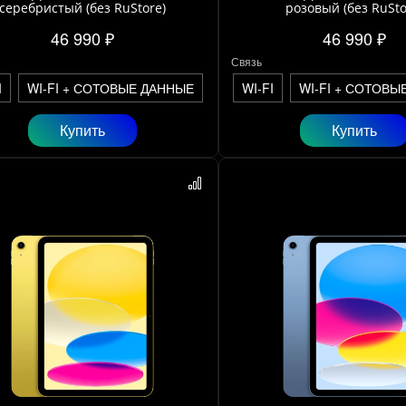
серебристый (без RuStore)
розовый (без RuSto
46 990 ₽
46 990 ₽
Связь
I
WI-FI + СОТОВЫЕ ДАННЫЕ
WI-FI
WI-FI + СОТОВЫ
Купить
Купить