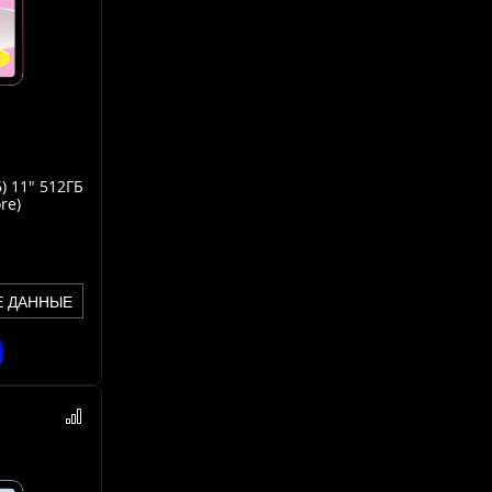
) 11" 512ГБ
re)
Е ДАННЫЕ