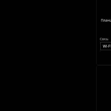
Планш
Связь
WI-F