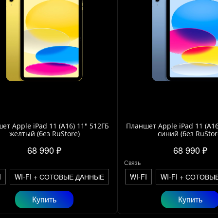
ет Apple iPad 11 (A16) 11" 512ГБ
Планшет Apple iPad 11 (A16
желтый (без RuStore)
синий (без RuStor
68 990 ₽
68 990 ₽
Связь
I
WI-FI + СОТОВЫЕ ДАННЫЕ
WI-FI
WI-FI + СОТОВЫ
Купить
Купить