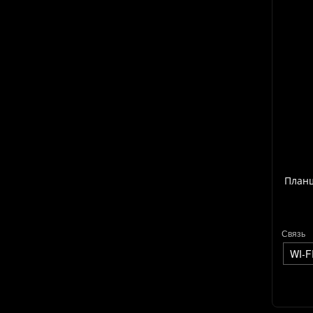
Планш
Связь
WI-F