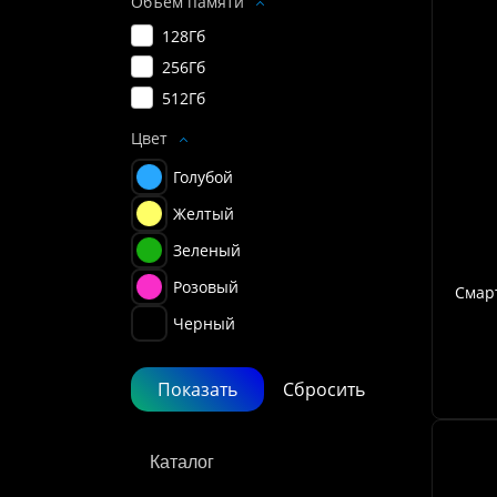
Объем памяти
128Гб
256Гб
512Гб
Цвет
Голубой
Желтый
Зеленый
Розовый
Смарт
Черный
Каталог