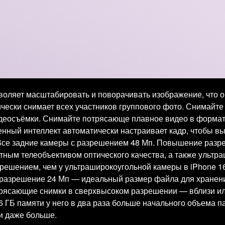
оляет масштабировать и поворачивать изображение, что о
ически снимает всех участников группового фото. Снимайт
еосъёмки. Снимайте потрясающе плавное видео в формате 4
венный интеллект автоматически настраивает кадр, чтобы в
 Все задние камеры с разрешением 48 Мп. Повышение разр
тным телеобъективом оптического качества, а также ультр
решением, чем у ультраширокоугольной камеры в iPhone 1
разрешение 24 Мп — идеальный размер файла для хранен
рясающие снимки в сверхвысоком разрешении — вблизи или
 ГБ памяти у него в два раза больше начального объема п
и даже больше.