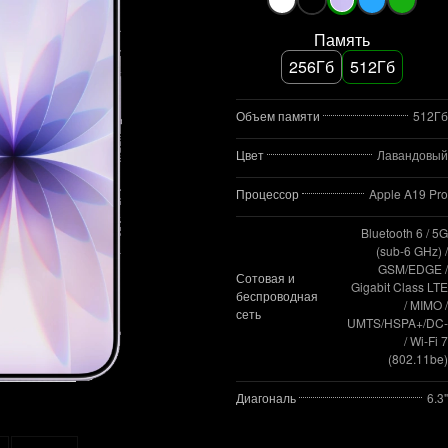
Память
256Гб
512Гб
Объем памяти
512Гб
Цвет
Лавандовый
Процессор
Apple A19 Pro
Bluetooth 6 / 5G
(sub‑6 GHz) /
GSM/EDGE /
Сотовая и
Gigabit Class LTE
беспроводная
/ MIMO /
сеть
UMTS/HSPA+/DC
/ Wi‑Fi 7
(802.11be)
Диагональ
6.3"