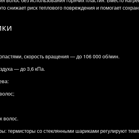
 волос без использования горячих пластин. Вместо нагре
то снижает риск теплового повреждения и помогает сохран
ики
опастями, скорость вращения — до 106 000 об/мин.
здуха — до 3,6 кПа.
ева:
волос;
х волос.
ы: термисторы со стеклянными шариками регулируют темпер