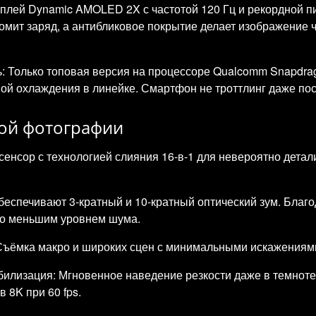
плей Dynamic AMOLED 2X с частотой 120 Гц и рекордной пи
ономит заряд, а антибликовое покрытие делает изображение
: Только топовая версия на процессоре Qualcomm Snapdra
емой охлаждения в линейке. Смартфон не троттлинг даже по
ной фотографии
енсор с технологией слияния 16-в-1 для невероятно дета
беспечивают 3-кратный и 10-кратный оптический зум. Благ
нно меньшим уровнем шума.
Съёмка макро и широких сцен с минимальными искажениями
илизация: Мгновенное наведение резкости даже в темноте
 8K при 60 fps.