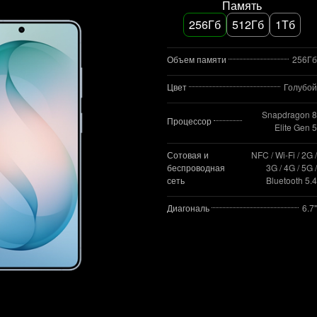
Память
256Гб
512Гб
1Тб
Объем памяти
256Гб
Цвет
Голубой
Snapdragon 8
Процессор
Elite Gen 5
Сотовая и
NFC / Wi-Fi / 2G /
беспроводная
3G / 4G / 5G /
сеть
Bluetooth 5.4
Диагональ
6.7"