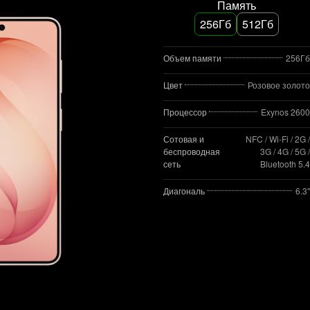
Память
256Гб
512Гб
Объем памяти
256Гб
Цвет
Розовое золото
Процессор
Exynos 2600
Сотовая и
NFC / Wi-Fi / 2G /
беспроводная
3G / 4G / 5G /
сеть
Bluetooth 5.4
Диагональ
6.3"