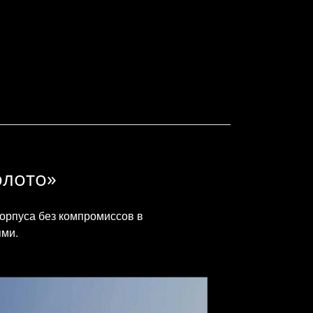
олото»
корпуса без компромиссов в
ями.