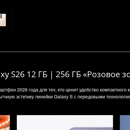
y S26 12 ГБ | 256 ГБ «Розовое з
ртфон 2026 года для тех, кто ценит удобство компактного 
ытчную эстетику линейки Galaxy S с передовыми технологи